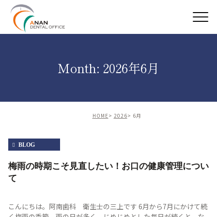
Month: 2026年6月
HOME
2026
6月
BLOG
梅雨の時期こそ見直したい！お口の健康管理につい
て
こんにちは。阿南歯科 衛生士の三上です 6月から7月にかけて続
く梅雨の季節。雨の日が多く、じめじめとした毎日が続くと、な