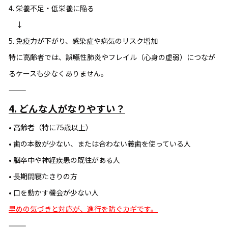
4. 栄養不足・低栄養に陥る
↓
5. 免疫力が下がり、感染症や病気のリスク増加
特に高齢者では、誤嚥性肺炎やフレイル（心身の虚弱）につなが
るケースも少なくありません。
⸻
4. どんな人がなりやすい？
• 高齢者（特に75歳以上）
• 歯の本数が少ない、または合わない義歯を使っている人
• 脳卒中や神経疾患の既往がある人
• 長期間寝たきりの方
• 口を動かす機会が少ない人
早めの気づきと対応が、進行を防ぐカギです。
⸻